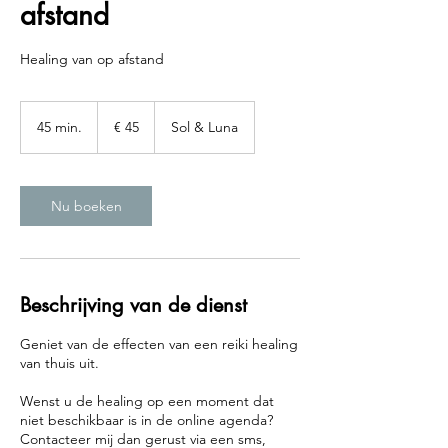
afstand
Healing van op afstand
45
euro
45 min.
4
€ 45
Sol & Luna
5
m
i
n
Nu boeken
.
Beschrijving van de dienst
Geniet van de effecten van een reiki healing
van thuis uit.
Wenst u de healing op een moment dat
niet beschikbaar is in de online agenda?
Contacteer mij dan gerust via een sms,