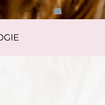
nkaart
Tarot Tools
OGIE