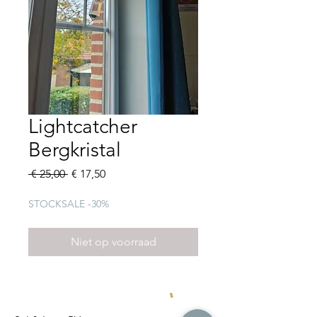
Lightcatcher
Bergkristal
Normale
Verkoopprijs
 € 25,00 
€ 17,50
prijs
STOCKSALE -30%
Niet op voorraad