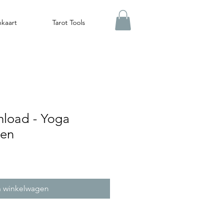
nkaart
Tarot Tools
nload - Yoga
ten
n winkelwagen