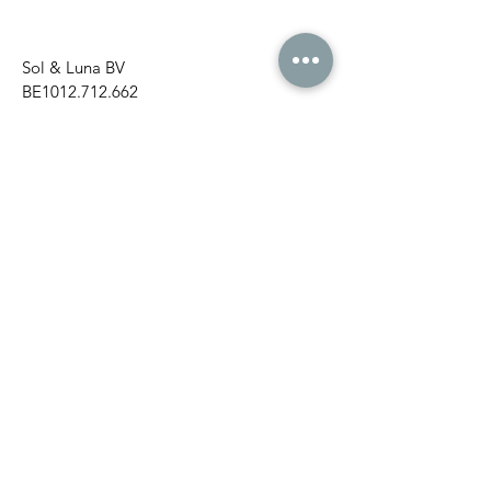
Sol & Luna BV
BE1012.712.662
Frans Smeyersstraat 88
3270 Scherpenheuvel-Zichem
Neem gerust vrijblijvend contact op
voor meer informatie.
Tel:
+32 478 33 00 91
E-mail:
solenluna@outlook.be
© Sol & Luna BV